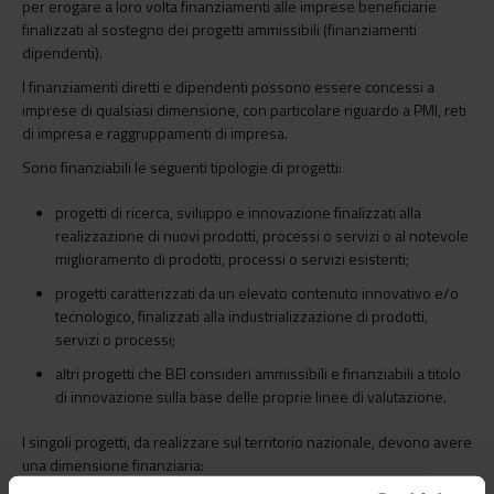
per erogare a loro volta finanziamenti alle imprese beneficiarie
finalizzati al sostegno dei progetti ammissibili (finanziamenti
dipendenti).
I finanziamenti diretti e dipendenti possono essere concessi a
imprese di qualsiasi dimensione, con particolare riguardo a PMI, reti
di impresa e raggruppamenti di impresa.
Sono finanziabili le seguenti tipologie di progetti:
progetti di ricerca, sviluppo e innovazione finalizzati alla
realizzazione di nuovi prodotti, processi o servizi o al notevole
miglioramento di prodotti, processi o servizi esistenti;
progetti caratterizzati da un elevato contenuto innovativo e/o
tecnologico, finalizzati alla industrializzazione di prodotti,
servizi o processi;
altri progetti che BEI consideri ammissibili e finanziabili a titolo
di innovazione sulla base delle proprie linee di valutazione.
I singoli progetti, da realizzare sul territorio nazionale, devono avere
una dimensione finanziaria: